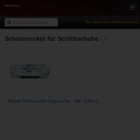
Sie haben keine Artikel im Korb.
Schnürsenkel für Schlittschuhe
(7)
Onlineshop
Eishockey
Inlinehockey
Sportbekleidung
Freizeitsport
NHL Fanartikel
% Reduziert
Warrior Schnursenkel Ungewachst - 108" (244cm)