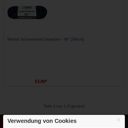
Warrior Schnursenkel Gewachst - 96" (244cm)
€3,90*
Seite 1 von 1 (7 gesamt)
Verwendung von Cookies
Eishockey