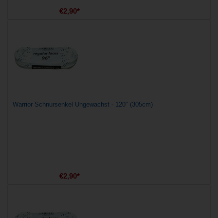
€2,90*
Warrior Schnursenkel Ungewachst - 120" (305cm)
€2,90*