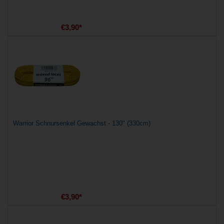
€3,90*
Warrior Schnursenkel Gewachst - 130" (330cm)
€3,90*