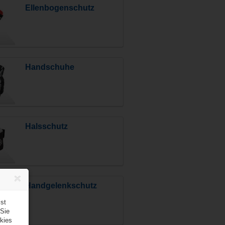
Ellenbogenschutz
Handschuhe
Halsschutz
Handgelenkschutz
st
 Sie
kies