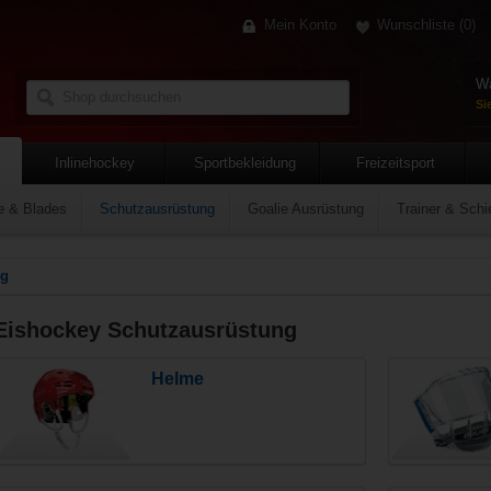
Mein Konto
Wunschliste
(0)
Wa
Si
Inlinehockey
Sportbekleidung
Freizeitsport
e & Blades
Schutzausrüstung
Goalie Ausrüstung
Trainer & Schi
ng
Eishockey Schutzausrüstung
Helme