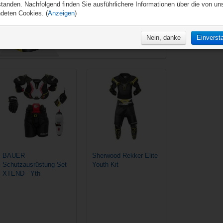
standen. Nachfolgend finden Sie ausführlichere Informationen über die von un
deten Cookies. (
Anzeigen
)
Mundschutz
Nein, danke
Einverst
auf die Vergleichsliste
auf die Vergleichsliste
BAUER
Sherwood Rekker Elite
Schutzausrüstung-Set
Youth Kit
XTEND - Yth