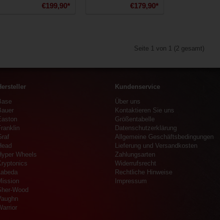
€199,90*
€179,90*
Seite 1 von 1 (2 gesamt)
ersteller
Kundenservice
Base
Über uns
Bauer
Kontaktieren Sie uns
Easton
Größentabelle
ranklin
Datenschutzerklärung
Graf
Allgemeine Geschäftsbedingungen
Head
Lieferung und Versandkosten
Hyper Wheels
Zahlungsarten
Kryptonics
Widerrufsrecht
Labeda
Rechtliche Hinweise
Mission
Impressum
Sher-Wood
Vaughn
arrior