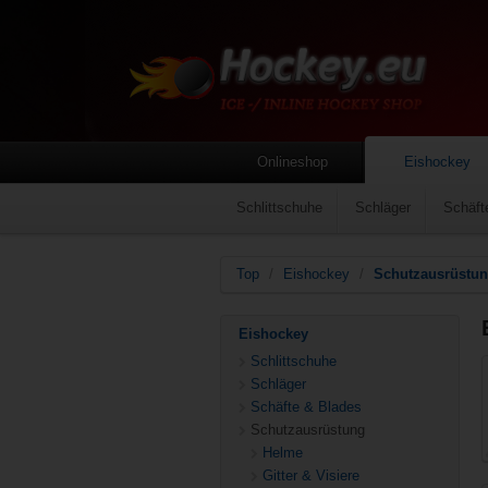
Onlineshop
Eishockey
Schlittschuhe
Schläger
Schäft
Top
/
Eishockey
/
Schutzausrüstu
Eishockey
Schlittschuhe
Schläger
Schäfte & Blades
Schutzausrüstung
Helme
Gitter & Visiere