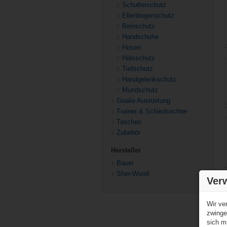
Schulterschutz
Ellenbogenschutz
Beinschutz
Handschuhe
Hosen
Halsschutz
Tiefschutz
Handgelenkschutz
Mundschutz
Goalie Ausrüstung
Trainer & Schiedsrichter
Taschen
Zubehör
Hersteller
Bauer
Sher-Wood
Ver
Wir ve
zwinge
sich m