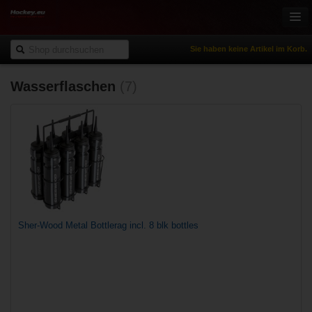
Sie haben keine Artikel im Korb.
Wasserflaschen
(7)
Onlineshop
Eishockey
Inlinehockey
Sportbekleidung
Freizeitsport
NHL Fanartikel
% Reduziert
Sher-Wood Metal Bottlerag incl. 8 blk bottles