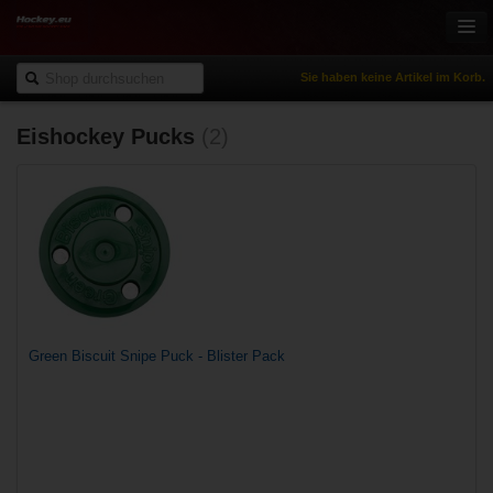
Sie haben keine Artikel im Korb.
Eishockey Pucks
(2)
Onlineshop
Eishockey
Inlinehockey
Sportbekleidung
Freizeitsport
NHL Fanartikel
% Reduziert
Green Biscuit Snipe Puck - Blister Pack