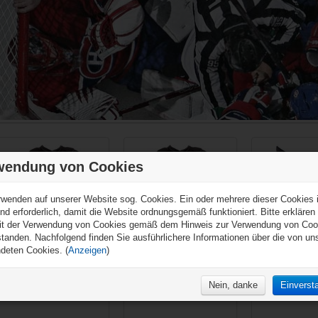
auf die Vergleichsliste
auf die Vergleichsliste
auf die Vergl
wendung von Cookies
rwenden auf unserer Website sog. Cookies. Ein oder mehrere dieser Cookies i
nd erforderlich, damit die Website ordnungsgemäß funktioniert. Bitte erklären
it der Verwendung von Cookies gemäß dem Hinweis zur Verwendung von Coo
standen. Nachfolgend finden Sie ausführlichere Informationen über die von un
deten Cookies. (
Anzeigen
)
Mission Core
Mission Core
Mission Inlin
Protective Shirt Junior
Protective Shirt Senior
Girdle Core Ju
Nein, danke
Einverst