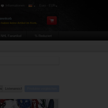
Informationen
Euro - EUR
renkorb
e haben keine Artikel im Korb.
NHL Fanartikel
% Reduziert
sicht
Listenansicht
Produkte vergleichen