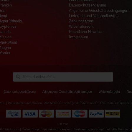
ranklin
Datenschutzerklärung
Graf
Allgemeine Geschäftsbedingungen
Head
Lieferung und Versandkosten
Hyper Wheels
Zahlungsarten
Kryptonics
Widerrufsrecht
Labeda
Rechtliche Hinweise
Mission
Impressum
Sher-Wood
Vaughn
arrior
Datenschutzerklärung
Allgemeine Geschäftsbedingungen
Widerrufsrecht
Rec
wSt. | Preisirrtümer vorbehalten | Alle Artikel nur solange der Vorrat reicht | UVP = Unverbindlich
Sitemap
026 hockey.eu | Online Shop: https://www.hockey.eu | Realisierung
realshop4.net
| Alle Rechte vo