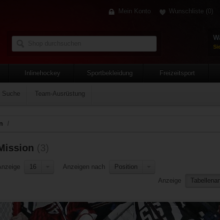
Mein Konto
Wunschliste
(0)
Wa
Si
Inlinehockey
Sportbekleidung
Freizeitsport
e Suche
Team-Ausrüstung
n
/
Mission
(3)
Anzeige
16
Anzeigen nach
Position
Anzeige
Tabellenan