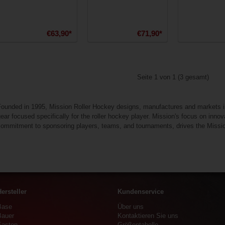
€63,90*
€71,90*
Seite 1 von 1 (3 gesamt)
Founded in 1995, Mission Roller Hockey designs, manufactures and markets in
ear focused specifically for the roller hockey player. Mission's focus on inno
commitment to sponsoring players, teams, and tournaments, drives the Missi
ersteller
Kundenservice
Base
Über uns
Bauer
Kontaktieren Sie uns
Easton
Größentabelle