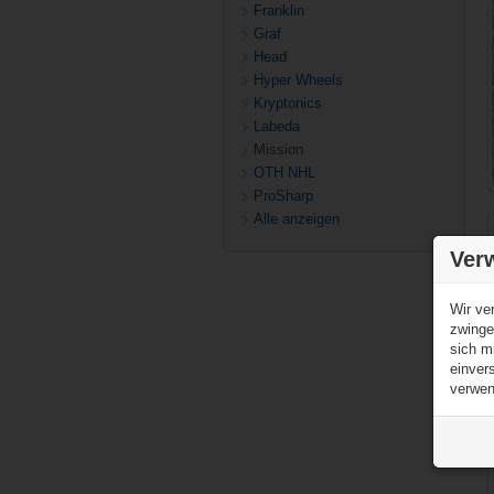
Franklin
Graf
Head
Hyper Wheels
Kryptonics
Labeda
Mission
OTH NHL
ProSharp
Alle anzeigen
Ver
Wir ve
zwinge
sich m
einver
verwen