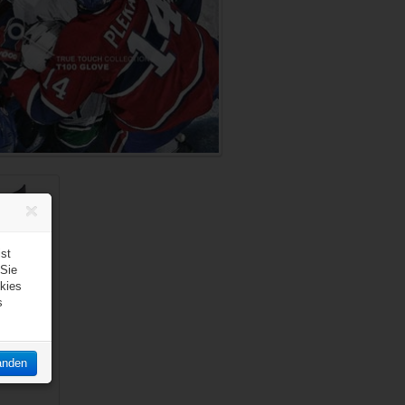
eichsliste
st
 Sie
kies
s
ehockey
nior
anden