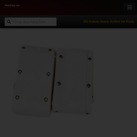
Sie haben keine Artikel im Korb.
Onlineshop
Eishockey
Inlinehockey
Sportbekleidung
Freizeitsport
NHL Fanartikel
% Reduziert