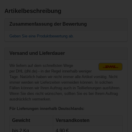
Artikelbeschreibung
Ähnliche Produkte
Zusammenfassung der Bewertung
Topstangenprotectoren
(1 Stk.) - 48 cm
Geben Sie eine Produktbewertung ab.
Versand und Lieferdauer
Wir liefern auf dem schnellsten Wege
per DHL (dhl.de) - in der Regel innerhalb weniger
Tage. Natürlich haben wir nicht immer alle Artikel vorrätig. Nicht
immer werden wir Lieferzeiten vermeiden können. In solchen
Fällen können wir Ihren Auftrag auch in Teillieferungen ausführen.
Wenn Sie dies nicht wünschen, sollten Sie es bei Ihrem Auftrag
ausdrücklich vermerken.
€47,90*
Für Lieferungen innerhalb Deutschlands:
Gewicht
Versandkosten
Top-
Backprotectoren
bis 2 Kg
4,90 €
(1 Stk.) - 230 cm