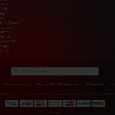
Easton
ranklin
Graf
Head
Hyper Wheels
Kryptonics
Labeda
Mission
Sher-Wood
Vaughn
arrior
Datenschutzerklärung
Allgemeine Geschäftsbedingungen
Widerrufsrecht
Rec
wSt. | Preisirrtümer vorbehalten | Alle Artikel nur solange der Vorrat reicht | UVP = Unverbindlich
Sitemap