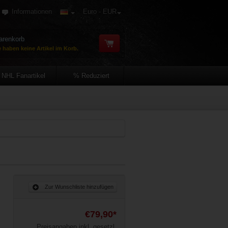
Informationen
Euro - EUR
renkorb
e haben keine Artikel im Korb.
NHL Fanartikel
% Reduziert
Zur Wunschliste hinzufügen
€79,90*
Preisangaben inkl. gesetzl.