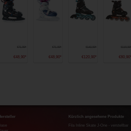
€71,90*
€71,90*
€143,90*
€119,90
€48,90*
€48,90*
€120,90*
€80,90
ersteller
Kürzlich angesehene Produkte
Base
Fila Inline Skate J-One - verstellbar
Bauer