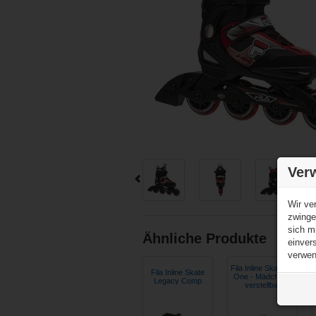
Ver
Wir ve
zwinge
sich m
Ähnliche Produkte
einver
verwen
Fila Inline Skate X-
Fila Inline Skate
One - Mädchen -
Legacy Comp
verstellbar