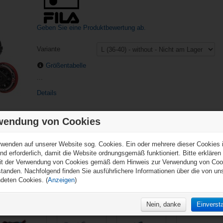
Geben Sie eine Produktbewertung ab.
Variante
Größentabelle
...
Details
wendung von Cookies
rwenden auf unserer Website sog. Cookies. Ein oder mehrere dieser Cookies i
nd erforderlich, damit die Website ordnungsgemäß funktioniert. Bitte erklären
it der Verwendung von Cookies gemäß dem Hinweis zur Verwendung von Coo
standen. Nachfolgend finden Sie ausführlichere Informationen über die von un
deten Cookies. (
Anzeigen
)
Fila
Fila
Fila Inline Skate
Fila Adj. Inline
Freizeitschlittschuh
Freizeitschlittschuh
Legacy Pro 80 -
Skate Wizy Alu -
J-One Ice HR -
J-One G Ice HR -
Damen
Mädchen
Nein, danke
Einverst
verstellbar
verstellbar