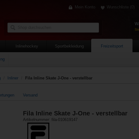
Mein Konto
Wunschliste
(0)
Wa
Si
Inlinehockey
Sportbekleidung
Freizeitsport
ing
g
/
Inliner
/
Fila Inline Skate J-One - verstellbar
ertungen
Versand
Fila Inline Skate J-One - verstellbar
Artikelnummer: fila-010619147