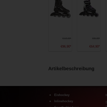
€119,90*
€95,90*
€96,90*
€64,90*
Artikelbeschreibung
Eishockey
H
Inlinehockey
Schlittschuhe
Schläger