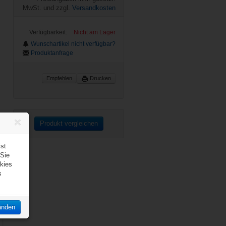
MwSt. und zzgl.
Versandkosten
Verfügbarkeit:
Nicht am Lager
Wunschartikel nicht verfügbar?
Produktanfrage
Empfehlen
Drucken
Produkt vergleichen
st
 Sie
kies
s
anden