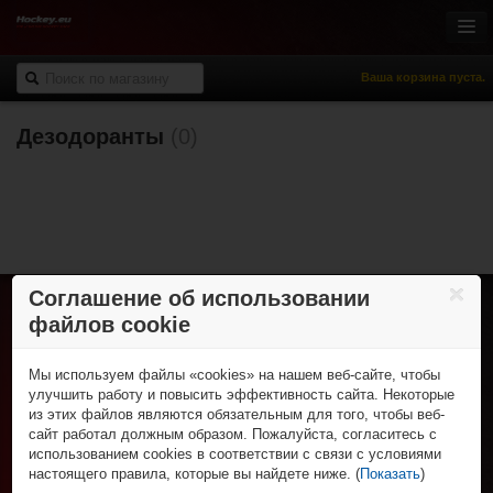
Ваша корзина пуста.
Дезодоранты
(0)
Онлайн-магазин
Хоккей с шайбой
Роллер-хоккей
Спортивная одежда
Спорт и отдых
НХЛ Фан-зона
Соглашение об использовании
файлов cookie
% Распродажа
Хоккей с шайбой
Коньки
Роллер-хоккей
Клюшки
Мы используем файлы «cookies» на нашем веб-сайте, чтобы
Роликовые коньки
Трубы и крюки
Спортивная одежда
улучшить работу и повысить эффективность сайта. Некоторые
Клюшки
Защита игрока
из этих файлов являются обязательным для того, чтобы веб-
Футболки и поло
Колеса, подшипники и зап. части
Спорт и отдых
Вратарская экипировка
сайт работал должным образом. Пожалуйста, согласитесь с
Шорты
Защитная экипировка
Для тренера и судьи
Фигурные коньки
использованием cookies в соответствии с связи с условиями
Брюки
НХЛ Фан-зона
Экипировка вратаря
Сумки
Роликовые коньки и самокаты
настоящего правила, которые вы найдете ниже. (
Показать
)
Толстовки
Рюкзаки
НХЛ сувениры
Аксессуары