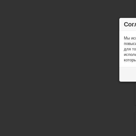
Сог
Мы ис
повыс
для то
исполь
которы