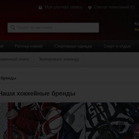
Моя учетная запись
Список пожеланий
(0)
Ко
Ва
ой
Роллер-хоккей
Спортивная одежда
Спорт и отдых
ширенный поиск
Экипировать команду
 бренды
Наши хоккейные бренды