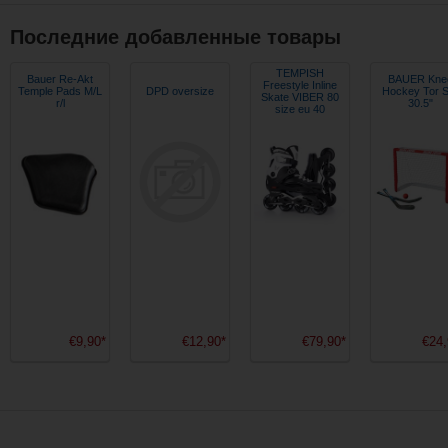
Последние добавленные товары
TEMPISH
Bauer Re-Akt
BAUER Kne
Freestyle Inline
Temple Pads M/L
DPD oversize
Hockey Tor S
Skate VIBER 80
r/l
30.5"
size eu 40
€9,90*
€12,90*
€79,90*
€24,