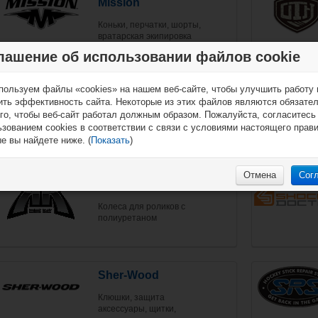
Mission
Коньки, перчатки, шорты,
вратарская экипировка
аксессуары и текстиль
лашение об использовании файлов cookie
пользуем файлы «cookies» на нашем веб-сайте, чтобы улучшить работу 
ProSharp
ить эффективность сайта. Некоторые из этих файлов являются обязате
го, чтобы веб-сайт работал должным образом. Пожалуйста, согласитесь
Cтанки для заточки коньков,
зованием cookies в соответствии с связи с условиями настоящего прав
запчасти и аксессуары,
алмазный карандаш
е вы найдете ниже. (
Показать
)
Отмена
Сог
Rink Rat
Колеса для роликов с
полиуретаном
Sher-Wood
Клюшки, защита
аксессуары, щитки,