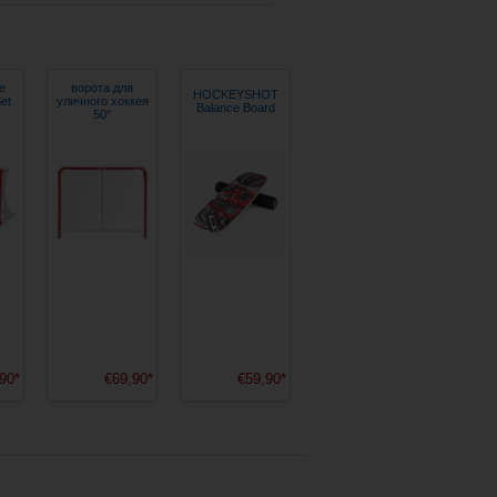
e
ворота для
HOCKEYSHOT
et
уличного хоккея
Balance Board
50"
90*
€69,90*
€59,90*