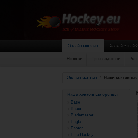
Онлайн-магазин
Хоккей с шайб
Новинки
Производители
Рас
Онлайн-магазин
/
Наши хоккейные
Наши хоккейные бренды
Base
Bauer
Blademaster
Eagle
Easton
Elite Hockey