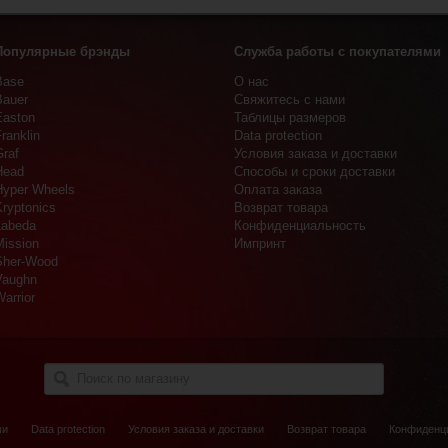
Популярные брэнды
Служба работы с покупателями
Base
О нас
Bauer
Свяжитесь с нами
Easton
Таблицы размеров
ranklin
Data protection
Graf
Условия заказа и доставки
Head
Способы и сроки доставки
Hyper Wheels
Оплата заказа
Kryptonics
Возврат товара
Labeda
Конфиденциальность
Mission
Импринт
Sher-Wood
Vaughn
arrior
ми
Data protection
Условия заказа и доставки
Возврат товара
Конфиденц