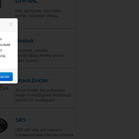
OTH NHL
NHL футболки, толстовки,
куртки, головные уборы
и
Reebok
льным
 с
Protective, helmets,
ила,
hockey sticks, hockey gloves,
roller hockey ...
ласен
Shock Doctor
Shock Doctor, the undisputed
leader in mouthguard technology
and the #1 mouthguard.
SRS
SRS система для ремонта
сломанной композитных клюшек