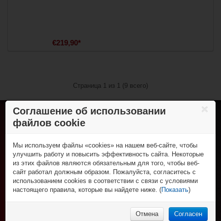
€219,90*
Страница 1 из 1 (9 всего)
Соглашение об использовании
файлов cookie
Хоккей с шайбой
Коньки
Роллер-хоккей
Клюшки
Мы используем файлы «cookies» на нашем веб-сайте, чтобы
Роликовые коньки
Трубы и крюки
Спортивная одежда
улучшить работу и повысить эффективность сайта. Некоторые
Клюшки
Защита игрока
из этих файлов являются обязательным для того, чтобы веб-
Футболки и поло
Колеса, подшипники и зап. части
Спорт и отдых
Вратарская экипировка
сайт работал должным образом. Пожалуйста, согласитесь с
Шорты
Защитная экипировка
Для тренера и судьи
Фигурные коньки
использованием cookies в соответствии с связи с условиями
Брюки
НХЛ Фан-зона
Экипировка вратаря
Сумки
Роликовые коньки и самокаты
настоящего правила, которые вы найдете ниже. (
Показать
)
Толстовки
Рюкзаки
НХЛ сувениры
Аксессуары
% Распродажа
Нижнее бельё
Аксессуары
НХЛ бейсболки
Бейсболки и шапки
НХЛ носки
Отмена
Согласен
Носки