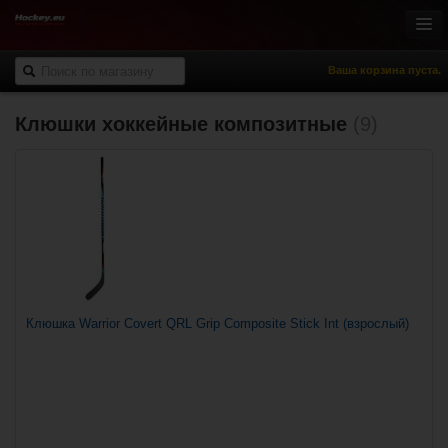
Ваша корзина пуста.
Клюшки хоккейные композитные
(9)
Онлайн-магазин
Хоккей с шайбой
Роллер-хоккей
Спортивная одежда
Спорт и отдых
НХЛ Фан-зона
% Распродажа
Клюшка Warrior Covert QRL Grip Composite Stick Int (взрослый)