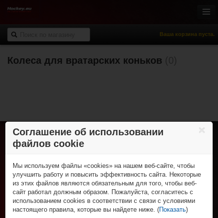
Ваша корзина пуста.
Колеса для вратарских коньков
(0)
Онлайн-магазин
Хоккей с шайбой
Роллер-хоккей
Спортивная одежда
Спорт и отдых
НХЛ Фан-зона
Соглашение об использовании
файлов cookie
% Распродажа
Хоккей с шайбой
Коньки
Роллер-хоккей
Клюшки
Мы используем файлы «cookies» на нашем веб-сайте, чтобы
Роликовые коньки
Трубы и крюки
Спортивная одежда
улучшить работу и повысить эффективность сайта. Некоторые
Клюшки
Защита игрока
из этих файлов являются обязательным для того, чтобы веб-
Футболки и поло
Колеса, подшипники и зап. части
Спорт и отдых
Вратарская экипировка
сайт работал должным образом. Пожалуйста, согласитесь с
Шорты
Защитная экипировка
Для тренера и судьи
Фигурные коньки
использованием cookies в соответствии с связи с условиями
Брюки
НХЛ Фан-зона
Экипировка вратаря
Сумки
Роликовые коньки и самокаты
настоящего правила, которые вы найдете ниже. (
Показать
)
Толстовки
Рюкзаки
НХЛ сувениры
Аксессуары