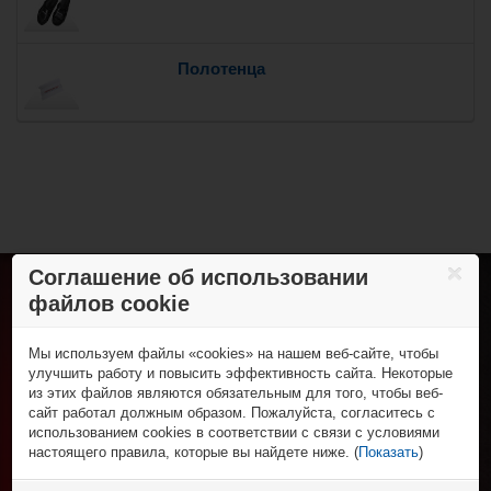
Полотенца
Соглашение об использовании
файлов cookie
Хоккей с шайбой
Коньки
Роллер-хоккей
Клюшки
Мы используем файлы «cookies» на нашем веб-сайте, чтобы
Роликовые коньки
Трубы и крюки
Спортивная одежда
улучшить работу и повысить эффективность сайта. Некоторые
Клюшки
Защита игрока
из этих файлов являются обязательным для того, чтобы веб-
Футболки и поло
Колеса, подшипники и зап. части
Спорт и отдых
Вратарская экипировка
сайт работал должным образом. Пожалуйста, согласитесь с
Шорты
Защитная экипировка
Для тренера и судьи
Фигурные коньки
использованием cookies в соответствии с связи с условиями
Брюки
НХЛ Фан-зона
Экипировка вратаря
Сумки
Роликовые коньки и самокаты
настоящего правила, которые вы найдете ниже. (
Показать
)
Толстовки
Рюкзаки
НХЛ сувениры
Аксессуары
% Распродажа
Нижнее бельё
Аксессуары
НХЛ бейсболки