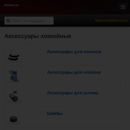
Ваша корзина пуста.
Аксессуары хоккейные
Онлайн-магазин
Хоккей с шайбой
Аксессуары для коньков
Роллер-хоккей
Спортивная одежда
Спорт и отдых
Аксессуары для клюшек
НХЛ Фан-зона
% Распродажа
Аксессуары для шлема
Шайбы