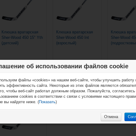
Клюшка вратарская
Клюшка вратарская
Клюшка врат
Sher-Wood 450 15" Yth
Sher-Wood 450 Int
Sher-Wood 45
(детский)
(взрослый)
(подростковы
лашение об использовании файлов cookie
€35,90*
€35,90*
пользуем файлы «cookies» на нашем веб-сайте, чтобы улучшить работу 
ить эффективность сайта. Некоторые из этих файлов являются обязате
го, чтобы веб-сайт работал должным образом. Пожалуйста, согласитесь
Добавить в сравнение?
зованием cookies в соответствии с связи с условиями настоящего прав
е вы найдете ниже. (
Показать
)
Отмена
Сог