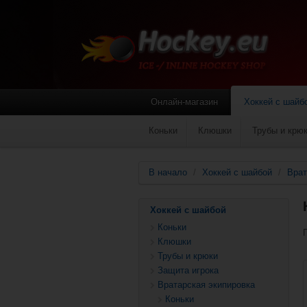
Онлайн-магазин
Хоккей с шайб
Коньки
Клюшки
Трубы и крю
В начало
/
Хоккей с шайбой
/
Врат
Хоккей с шайбой
Коньки
Клюшки
Трубы и крюки
Защита игрока
Вратарская экипировка
Коньки