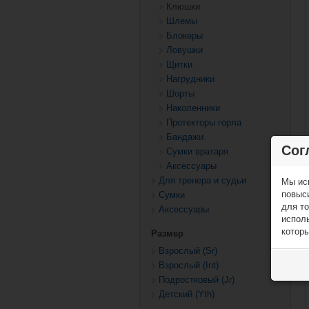
Клюшки
Шлемы
Блокеры
Ловушки
Щитки
Нагрудники
Шорты
Наколенники
Протекторы горла
Бандажи
Сог
Сумки вратаря
Аксессуары
Для тренера и судьи
Мы ис
повыс
Сумки
для то
Аксессуары
исполь
которы
Размер
Взрослый (Sr)
Взрослый (Int)
Подростковый (Jr)
Детский (Yth)