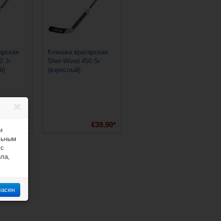
арская
Клюшка вратарская
0 Jr
Sher-Wood 450 Sr
й)
(взрослый)
€35,90*
€39,90*
и
льным
 с
ила,
ласен