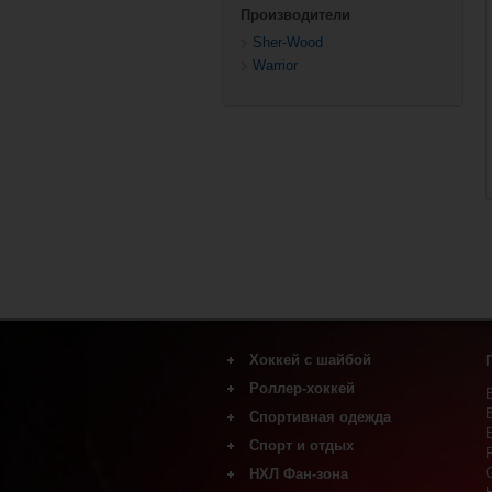
Производители
Sher-Wood
Warrior
Хоккей с шайбой
Роллер-хоккей
Коньки
Клюшки
Спортивная одежда
Роликовые коньки
Трубы и крюки
Клюшки
Спорт и отдых
Футболки и поло
Защита игрока
F
Колеса, подшипники и зап.
Шорты
Вратарская экипировка
НХЛ Фан-зона
части
Фигурные коньки
Брюки
Для тренера и судьи