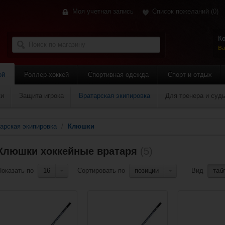
Моя учетная запись
Список пожеланий
(0)
Ко
Ва
ой
Роллер-хоккей
Спортивная одежда
Спорт и отдых
ки
Защита игрока
Вратарская экипировка
Для тренера и суд
арская экипировка
/
Клюшки
Клюшки хоккейные вратаря
(5)
Показать по
16
Сортировать по
позиции
Вид
таб
Добавить в сравнение?
Добавить в сравнение?
Добавить в 