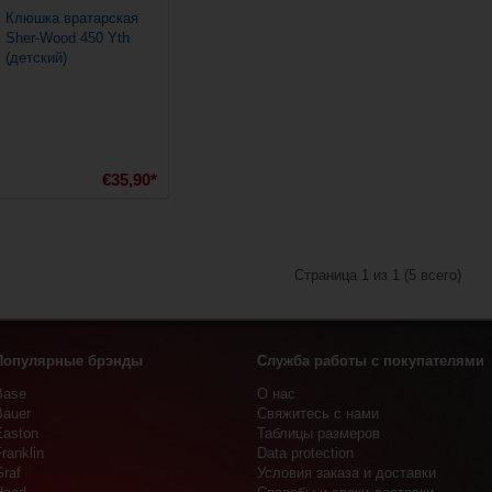
Клюшка вратарская
Sher-Wood 450 Yth
(детский)
€35,90*
Страница 1 из 1 (5 всего)
Популярные брэнды
Служба работы с покупателями
Base
О нас
Bauer
Свяжитесь с нами
Easton
Таблицы размеров
ranklin
Data protection
Graf
Условия заказа и доставки