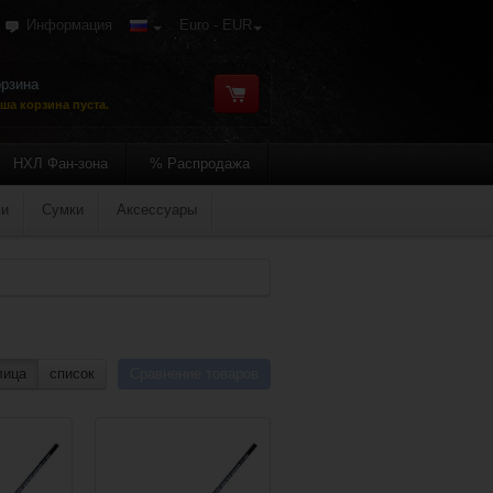
Информация
Euro - EUR
рзина
ша корзина пуста.
НХЛ Фан-зона
% Распродажа
ьи
Сумки
Аксессуары
лица
список
Сравнение товаров
сравнение?
Добавить в сравнение?