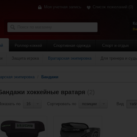
Моя учетная запись
Список пожеланий
(0)
Ко
Ва
ой
Роллер-хоккей
Спортивная одежда
Спорт и отдых
ки
Защита игрока
Вратарская экипировка
Для тренера и суд
арская экипировка
/
Бандажи
Бандажи хоккейные вратаря
(2)
Показать по
16
Сортировать по
позиции
Вид
таб
Добавить в сравнение?
Добавить в сравнение?