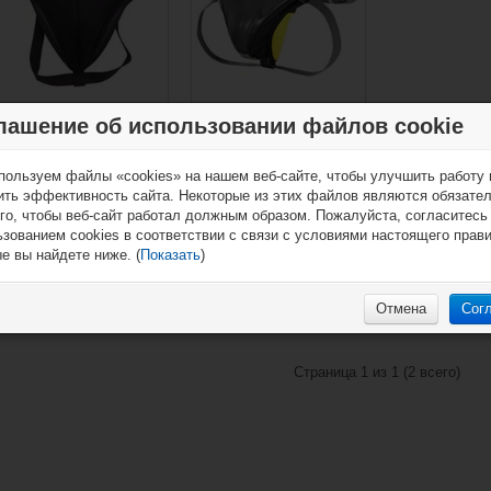
Раковина вратаря
Защита для вратаря
лашение об использовании файлов cookie
Vaughn Ventus SLR
Warrior Ritual X Goalie
Pro Sr (взрослый)
Cup Sr (взрослый)
пользуем файлы «cookies» на нашем веб-сайте, чтобы улучшить работу 
ить эффективность сайта. Некоторые из этих файлов являются обязате
го, чтобы веб-сайт работал должным образом. Пожалуйста, согласитесь
зованием cookies в соответствии с связи с условиями настоящего прав
е вы найдете ниже. (
Показать
)
€55,90*
€59,90*
Отмена
Сог
Страница 1 из 1 (2 всего)