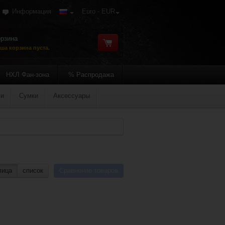
Информация
Euro - EUR
рзина
ша корзина пуста.
НХЛ Фан-зона
% Распродажа
ьи
Сумки
Аксессуары
лица
список
Сравнение товаров