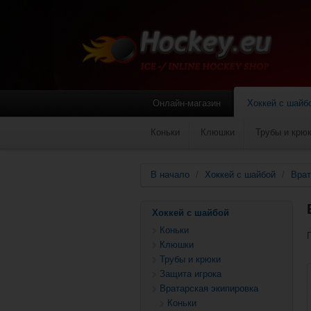
Онлайн-магазин
Хоккей с шайб
Коньки
Клюшки
Трубы и крю
В начало
/
Хоккей с шайбой
/
Врат
Хоккей с шайбой
Коньки
Клюшки
Трубы и крюки
Защита игрока
Вратарская экипировка
Коньки