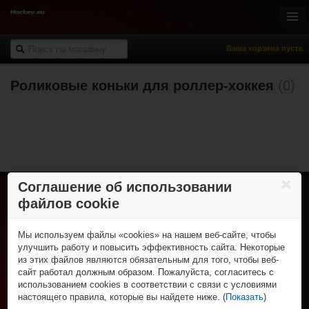
Ваша корзина пуста.
Роликовые коньки для роллер-хоккея
(0)
Онлайн-магазин
Хоккей с шайбой
Роллер-хоккей
Спортивная одежда
Спорт и отдых
НХЛ Фан-зона
Соглашение об использовании
файлов cookie
% Распродажа
Хоккей с шайбой
Коньки
Роллер-хоккей
Клюшки
Мы используем файлы «cookies» на нашем веб-сайте, чтобы
Роликовые коньки
Трубы и крюки
Спортивная одежда
улучшить работу и повысить эффективность сайта. Некоторые
Клюшки
Защита игрока
из этих файлов являются обязательным для того, чтобы веб-
Футболки и поло
Колеса, подшипники и зап. части
Спорт и отдых
Вратарская экипировка
сайт работал должным образом. Пожалуйста, согласитесь с
Шорты
Защитная экипировка
Для тренера и судьи
Фигурные коньки
использованием cookies в соответствии с связи с условиями
Брюки
НХЛ Фан-зона
Экипировка вратаря
Сумки
Роликовые коньки и самокаты
настоящего правила, которые вы найдете ниже. (
Показать
)
Толстовки
Рюкзаки
НХЛ сувениры
Аксессуары