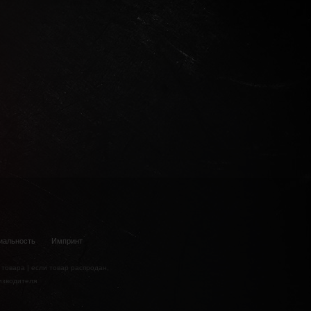
иальность
Импринт
 товара | если товар распродан,
изводителя