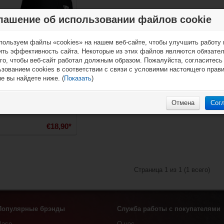
лашение об использовании файлов cookie
пользуем файлы «cookies» на нашем веб-сайте, чтобы улучшить работу 
ить эффективность сайта. Некоторые из этих файлов являются обязате
Кепка Warrior New
го, чтобы веб-сайт работал должным образом. Пожалуйста, согласитесь
Logo Flex
зованием cookies в соответствии с связи с условиями настоящего прав
е вы найдете ниже. (
Показать
)
Отмена
Сог
€18,90*
Страница 1 из 1 (1 всего)
Популярные брэнды
Служба работы с покупателями
Base
О нас