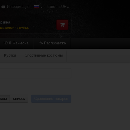
Информация
Euro - EUR
рзина
ша корзина пуста.
НХЛ Фан-зона
% Распродажа
Куртки
Спортивные костюмы
лица
список
Сравнение товаров