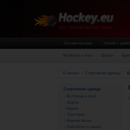
Онлайн-магазин
Хоккей с шайб
Футболки и поло
Шорты
Брю
В начало
/
Спортивная одежда
/
Б
Спортивная одежда
Футболки и поло
Шорты
Брюки
Толстовки
Нижнее бельё
Бейсболки и шапки