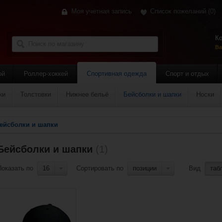
Моя учетная запись
Список пожеланий
(0)
Ко
Ва
ой
Роллер-хоккей
Спортивная одежда
Спорт и отдых
ки
Толстовки
Нижнее бельё
Бейсболки и шапки
Носки
ейсболки и шапки
Бейсболки и шапки
(1)
Показать по
16
Сортировать по
позиции
Вид
таб
Добавить в сравнение?