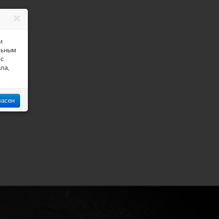
и
льным
 с
ила,
ласен