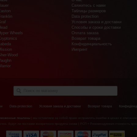
Bauer
Свяжитесь с нами
Easton
Таблицы размеров
ranklin
Data protection
Graf
Условия заказа и доставки
Head
Способы и сроки доставки
Hyper Wheels
Оплата заказа
Kryptonics
Возврат товара
Labeda
Конфиденциальность
Mission
Импринт
Sher-Wood
Vaughn
arrior
ми
Data protection
Условия заказа и доставки
Возврат товара
Конфиденц
аможенные пошлины
| мы оставляем за собой право исправлять ошибки в ценах и описании
очно, будут ли поставки конкретного продукта снова | РСП = Рекомендуемая стоимость про