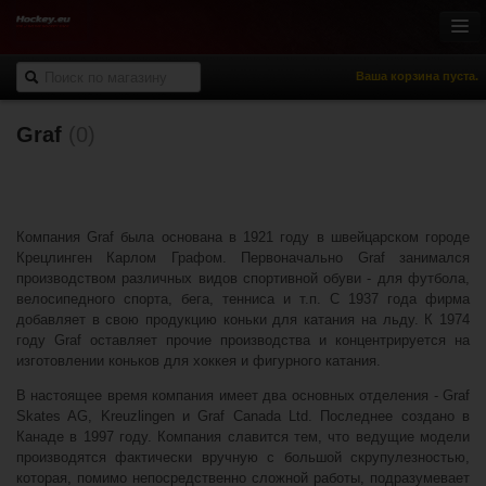
Ваша корзина пуста.
Graf
(0)
Онлайн-магазин
Хоккей с шайбой
Роллер-хоккей
Спортивная одежда
Компания Graf была основана в 1921 году в швейцарском городе
Спорт и отдых
Крецлинген Карлом Графом. Первоначально Graf занимался
производством различных видов спортивной обуви - для футбола,
НХЛ Фан-зона
велосипедного спорта, бега, тенниса и т.п. С 1937 года фирма
% Распродажа
добавляет в свою продукцию коньки для катания на льду. К 1974
году Graf оставляет прочие производства и концентрируется на
изготовлении коньков для хоккея и фигурного катания.
В настоящее время компания имеет два основных отделения - Graf
Skates AG, Kreuzlingen и Graf Canada Ltd. Последнее создано в
Канаде в 1997 году. Компания славится тем, что ведущие модели
производятся фактически вручную с большой скрупулезностью,
которая, помимо непосредственно сложной работы, подразумевает