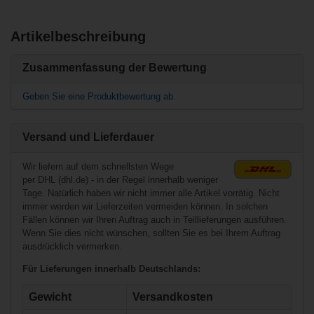
Artikelbeschreibung
Ähnliche Produkte
Benutzer, die diesen Artikel gekauft haben,
haben auch gekauft
Zusammenfassung der Bewertung
Sher-Wood Blade
Pouch
Geben Sie eine Produktbewertung ab.
Warrior Krown
Chin Strap
Versand und Lieferdauer
Wir liefern auf dem schnellsten Wege
per DHL (dhl.de) - in der Regel innerhalb weniger
Tage. Natürlich haben wir nicht immer alle Artikel vorrätig. Nicht
immer werden wir Lieferzeiten vermeiden können. In solchen
Fällen können wir Ihren Auftrag auch in Teillieferungen ausführen.
Wenn Sie dies nicht wünschen, sollten Sie es bei Ihrem Auftrag
ausdrücklich vermerken.
€31,90*
Für Lieferungen innerhalb Deutschlands:
€2,90*
Gewicht
Versandkosten