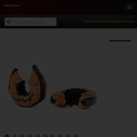
Sie haben keine Artikel im Korb.
Onlineshop
Eishockey
Inlinehockey
Sportbekleidung
Freizeitsport
NHL Fanartikel
% Reduziert