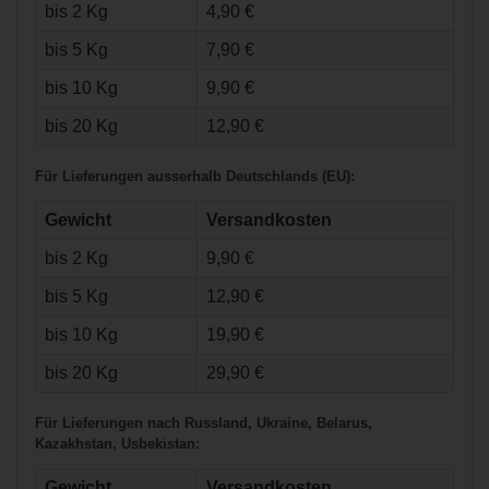
bis 2 Kg
4,90 €
Warrior Krown Ear
Loops
bis 5 Kg
7,90 €
bis 10 Kg
9,90 €
bis 20 Kg
12,90 €
Für Lieferungen ausserhalb Deutschlands (EU):
Gewicht
Versandkosten
bis 2 Kg
9,90 €
bis 5 Kg
12,90 €
€2,90*
bis 10 Kg
19,90 €
Warrior
Schnursenkel
bis 20 Kg
29,90 €
Gewachst - 108"
(244cm)
Für Lieferungen nach Russland, Ukraine, Belarus,
Kazakhstan, Usbekistan:
Gewicht
Versandkosten