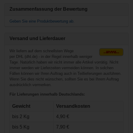
Ähnliche Produkte
Zusammenfassung der Bewertung
Fila Inline Skate
Ghibli Verso
Geben Sie eine Produktbewertung ab.
Versand und Lieferdauer
Wir liefern auf dem schnellsten Wege
per DHL (dhl.de) - in der Regel innerhalb weniger
Tage. Natürlich haben wir nicht immer alle Artikel vorrätig. Nicht
immer werden wir Lieferzeiten vermeiden können. In solchen
Fällen können wir Ihren Auftrag auch in Teillieferungen ausführen.
Wenn Sie dies nicht wünschen, sollten Sie es bei Ihrem Auftrag
ausdrücklich vermerken.
€223,90*
Für Lieferungen innerhalb Deutschlands:
Gewicht
Versandkosten
Fila Inline Skate
Legacy QF
bis 2 Kg
4,90 €
bis 5 Kg
7,90 €