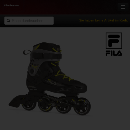
Sie haben keine Artikel im Korb.
Onlineshop
Eishockey
Inlinehockey
Sportbekleidung
Freizeitsport
NHL Fanartikel
% Reduziert