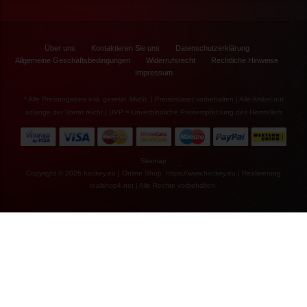
Socken
Damen
Jacken
Thermo-/ Trainingsanzüge
Über uns
Kontaktieren Sie uns
Datenschutzerklärung
Allgemeine Geschäftsbedingungen
Widerrufsrecht
Rechtliche Hinweise
Impressum
* Alle Preisangaben inkl. gesetzl. MwSt. | Preisirrtümer vorbehalten | Alle Artikel nur
solange der Vorrat reicht | UVP = Unverbindliche Preisempfehlung des Herstellers
€183,90*
Sitemap
€40,90*
Copyright © 2026 hockey.eu | Online Shop: https://www.hockey.eu | Realisierung
realshop4.net
| Alle Rechte vorbehalten.
Fila Inline Skate
Legacy Comp