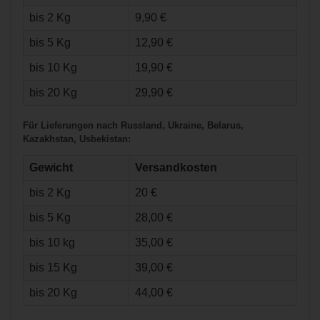
bis 2 Kg
9,90 €
€121,90*
bis 5 Kg
12,90 €
bis 10 Kg
19,90 €
Warrior Covert
bis 20 Kg
29,90 €
DT4 Hose Junior
Für Lieferungen nach Russland, Ukraine, Belarus,
Kazakhstan, Usbekistan:
Gewicht
Versandkosten
bis 2 Kg
20 €
bis 5 Kg
28,00 €
bis 10 kg
35,00 €
bis 15 Kg
39,00 €
€49,90*
bis 20 Kg
44,00 €
Warrior Covert