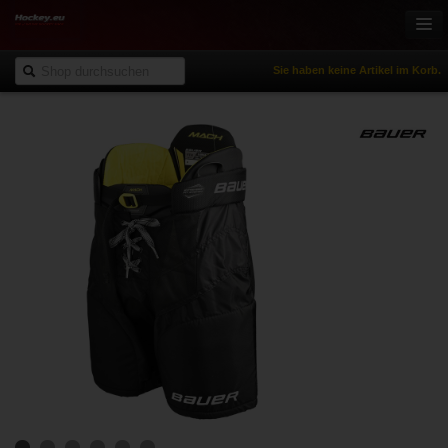
Sie haben keine Artikel im Korb.
Onlineshop
Eishockey
Inlinehockey
Sportbekleidung
Freizeitsport
NHL Fanartikel
% Reduziert