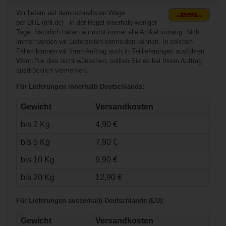
Wir liefern auf dem schnellsten Wege
per DHL (dhl.de) - in der Regel innerhalb weniger
Tage. Natürlich haben wir nicht immer alle Artikel vorrätig. Nicht
immer werden wir Lieferzeiten vermeiden können. In solchen
Fällen können wir Ihren Auftrag auch in Teillieferungen ausführen.
Wenn Sie dies nicht wünschen, sollten Sie es bei Ihrem Auftrag
ausdrücklich vermerken.
Für Lieferungen innerhalb Deutschlands:
€71,90*
Gewicht
Versandkosten
bis 2 Kg
4,90 €
Warrior QRE Pro
Hose Senior
bis 5 Kg
7,90 €
bis 10 Kg
9,90 €
bis 20 Kg
12,90 €
Für Lieferungen ausserhalb Deutschlands (EU):
Gewicht
Versandkosten