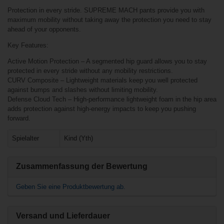
Ähnliche Produkte
Protection in every stride. SUPREME MACH pants provide you with
maximum mobility without taking away the protection you need to stay
Warrior Syko Shell
ahead of your opponents.
Hose Senior
Key Features:
Active Motion Protection – A segmented hip guard allows you to stay
protected in every stride without any mobility restrictions.
CURV Composite – Lightweight materials keep you well protected
against bumps and slashes without limiting mobility.
Defense Cloud Tech – High-performance lightweight foam in the hip area
adds protection against high-energy impacts to keep you pushing
forward.
Spielalter
Kind (Yth)
€21,90*
Zusammenfassung der Bewertung
Warrior Bonafide
Geben Sie eine Produktbewertung ab.
Hose '10 Model
Senior
Versand und Lieferdauer