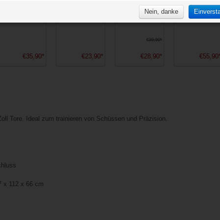
Nein, danke
Einverst
€39,90*
€35,90*
€23,90*
€28,90*
€55,90
oll Tore. Ideal zum trainieren von Schüssen und Präzision.
chluss
37 x 112 x 66 cm