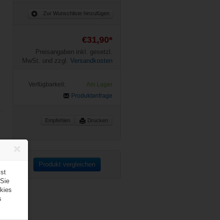
Zur Wunschliste hinzufügen
€31,90*
Preisangaben inkl. gesetzl.
MwSt. und zzgl.
Versandkosten
Verfügbarkeit:
Am Lager
Produktanfrage
Empfehlen
Drucken
Produkt vergleichen
st
 Sie
kies
s