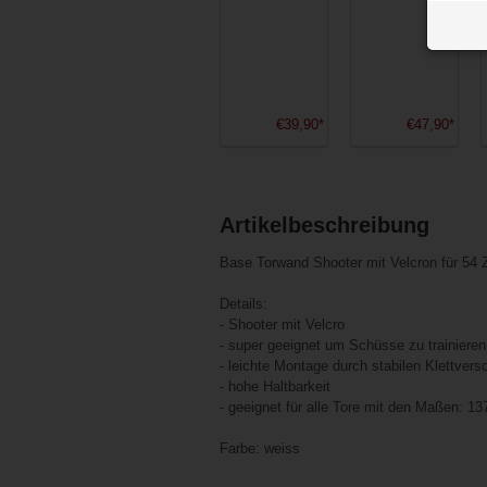
€39,90*
€47,90*
Artikelbeschreibung
Base Torwand Shooter mit Velcron für 54 Z
Details:
- Shooter mit Velcro
- super geeignet um Schüsse zu trainieren
- leichte Montage durch stabilen Klettvers
- hohe Haltbarkeit
- geeignet für alle Tore mit den Maßen: 1
Farbe: weiss