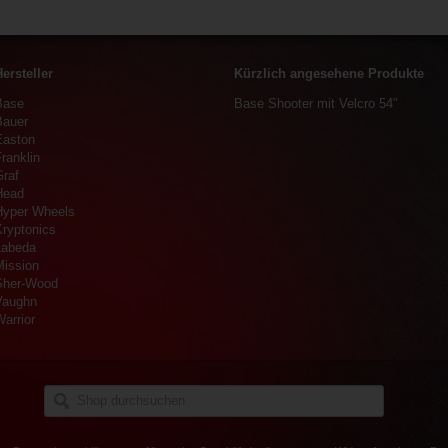
ersteller
Kürzlich angesehene Produkte
Base
Base Shooter mit Velcro 54"
Bauer
Easton
ranklin
Graf
Head
Hyper Wheels
Kryptonics
Labeda
Mission
Sher-Wood
Vaughn
arrior