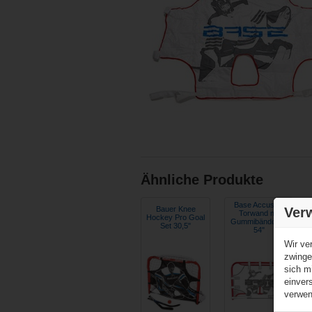
Ähnliche Produkte
Base Accushot
Bauer Knee
Ver
Torwand mit
Hockey Pro Goal
Gummibändchen
Set 30,5"
54"
Wir ve
zwinge
sich m
einver
verwen