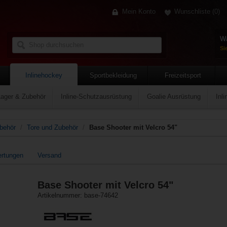
Mein Konto
Wunschliste
(0)
Wa
Si
Inlinehockey
Sportbekleidung
Freizeitsport
Lager & Zubehör
Inline-Schutzausrüstung
Goalie Ausrüstung
Inl
behör
/
Tore und Zubehör
/
Base Shooter mit Velcro 54"
ertungen
Versand
Base Shooter mit Velcro 54"
Artikelnummer: base-74642