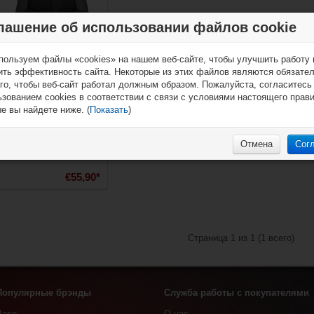
лашение об использовании файлов cookie
пользуем файлы «cookies» на нашем веб-сайте, чтобы улучшить работу 
ить эффективность сайта. Некоторые из этих файлов являются обязате
Шорты Mission
го, чтобы веб-сайт работал должным образом. Пожалуйста, согласитесь
Inlinehockey Girdle
зованием cookies в соответствии с связи с условиями настоящего прав
Core Junior
е вы найдете ниже. (
Показать
)
Отмена
Сог
€55,90*
Страница 1 из 1 (1 всего)
Популярные брэнды
Служба работы с покупателями
Base
О нас