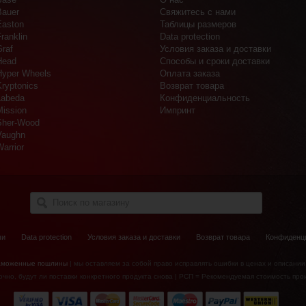
Bauer
Свяжитесь с нами
Easton
Таблицы размеров
ranklin
Data protection
Graf
Условия заказа и доставки
Head
Способы и сроки доставки
Hyper Wheels
Оплата заказа
Kryptonics
Возврат товара
Labeda
Конфиденциальность
Mission
Импринт
Sher-Wood
Vaughn
arrior
ми
Data protection
Условия заказа и доставки
Возврат товара
Конфиденц
аможенные пошлины
| мы оставляем за собой право исправлять ошибки в ценах и описании
очно, будут ли поставки конкретного продукта снова | РСП = Рекомендуемая стоимость про