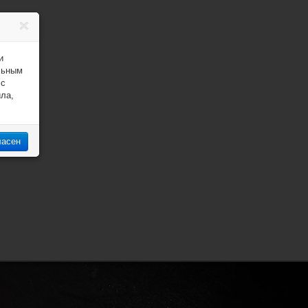
и
льным
 с
ила,
ласен