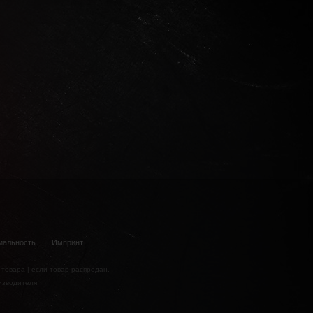
иальность
Импринт
 товара | если товар распродан,
изводителя