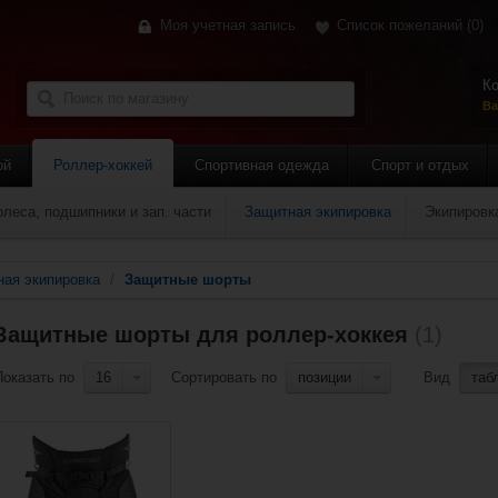
Моя учетная запись
Список пожеланий
(0)
Ко
Ва
ой
Роллер-хоккей
Спортивная одежда
Спорт и отдых
олеса, подшипники и зап. части
Защитная экипировка
Экипировк
ая экипировка
/
Защитные шорты
Защитные шорты для роллер-хоккея
(1)
Показать по
16
Сортировать по
позиции
Вид
таб
Добавить в сравнение?