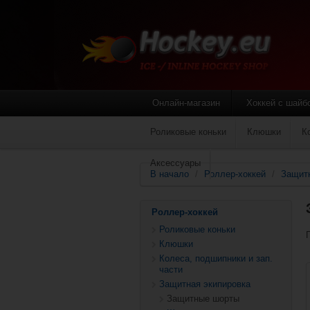
Онлайн-магазин
Хоккей с шайб
Роликовые коньки
Клюшки
К
Аксессуары
В начало
/
Роллер-хоккей
/
Защитн
Роллер-хоккей
Роликовые коньки
Клюшки
Колеса, подшипники и зап.
части
Защитная экипировка
Защитные шорты