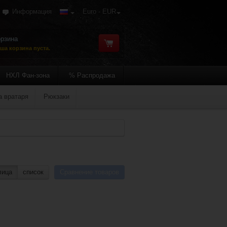
Информация
Euro - EUR
рзина
ша корзина пуста.
НХЛ Фан-зона
% Распродажа
а вратаря
Рюкзаки
лица
список
Сравнение товаров