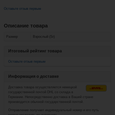
Оставьте отзыв первым
Описание товара
Похожие товары
Вместе с этим также покупают
Размер
Взрослый (Sr)
Клюшка Warrior
Свитер
Covert QRL Pro
вратарский
Grip Composite
Warrior - Logo
Stick Sr
Итоговый рейтинг товара
(взрослый)
Оставьте отзыв первым
Информация о доставке
Доставка товара осуществляется немецкой
государственной почтой DHL со склада в
Германии. Непосредственно доставка в Вашей стране
производится обычной государственной почтой.
€14,90*
€136,90*
Отправление получает индивидуальный номер и его путь
можно отследить по интернету.