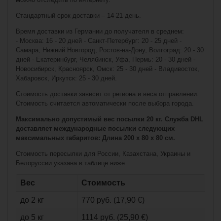
Свитер Bauer
Свитер Bauer
Стандартный срок доставки – 14-21 день.
Flex Practice
Flex Practice
Jersey Yth
Jersey Sr
Время доставки из Германии до получателя в среднем:
(взрослый)
(детский)
- Москва: 16 - 20 дней - Санкт-Петербург: 20 - 25 дней -
Самара, Нижний Новгород, Ростов-на-Дону, Волгоград: 20 - 30
дней - Екатеринбург, Челябинск, Уфа, Пермь: 20 - 30 дней -
Новосибирск, Красноярск, Омск: 25 - 30 дней - Владивосток,
Хабаровск, Иркутск: 25 - 30 дней.
Стоимость доставки зависит от региона и веса отправлении.
Стоимость считается автоматически после выбора города.
Максимально допустимый вес посылки 20 кг. Служба DHL
доставляет международные посылки следующих
максимальных габаритов: Длина 200 x 80 x 80 см.
€15,90*
€19,90*
Стоимость пересылки для России, Казахстана, Украины и
Белоруссии указана в таблице ниже.
Свитер Bauer
Flex Practice
Вес
Стоимость
Jersey Sr
(взрослый)
до 2 кг
770 руб. (17,90 €)
до 5 кг
1114 руб. (25,90 €)