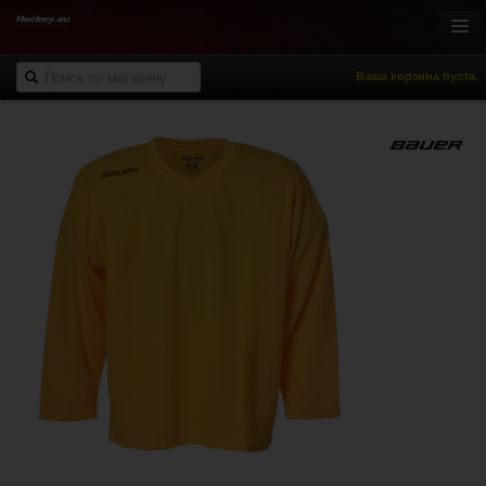
Ваша корзина пуста.
Онлайн-магазин
Хоккей с шайбой
Роллер-хоккей
Спортивная одежда
Спорт и отдых
НХЛ Фан-зона
% Распродажа