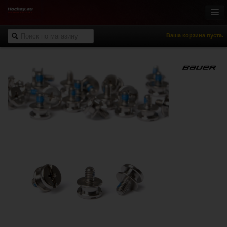
Ваша корзина пуста.
Онлайн-магазин
Хоккей с шайбой
Роллер-хоккей
Спортивная одежда
Спорт и отдых
НХЛ Фан-зона
% Распродажа