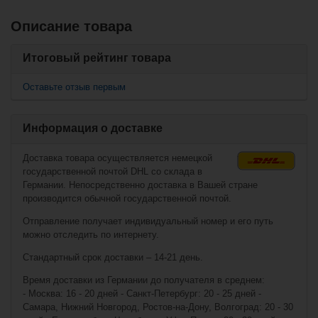
Описание товара
Похожие товары
Итоговый рейтинг товара
Запчасти для
шлема Bauer
Square Round
Оставьте отзыв первым
Post (HH 5100) -
Информация о доставке
Доставка товара осуществляется немецкой
государственной почтой DHL со склада в
Германии. Непосредственно доставка в Вашей стране
производится обычной государственной почтой.
Отправление получает индивидуальный номер и его путь
можно отследить по интернету.
€6,90*
Стандартный срок доставки – 14-21 день.
€1,90*
Время доставки из Германии до получателя в среднем:
- Москва: 16 - 20 дней - Санкт-Петербург: 20 - 25 дней -
Подкладка Bauer
Самара, Нижний Новгород, Ростов-на-Дону, Волгоград: 20 - 30
HS22 Spacer