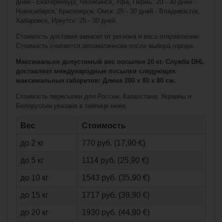
дней - Екатеринбург, Челябинск, Уфа, Пермь: 20 - 30 дней -
Новосибирск, Красноярск, Омск: 25 - 30 дней - Владивосток,
Хабаровск, Иркутск: 25 - 30 дней.
Стоимость доставки зависит от региона и веса отправлении.
Стоимость считается автоматически после выбора города.
Максимально допустимый вес посылки 20 кг. Служба DHL
доставляет международные посылки следующих
максимальных габаритов: Длина 200 x 80 x 80 см.
Стоимость пересылки для России, Казахстана, Украины и
Белоруссии указана в таблице ниже.
€7,90*
Вес
Стоимость
до 2 кг
770 руб. (17,90 €)
Bauer DX100 Side
Clip Kit - pack of
12 (6 Li| 6 Re)
до 5 кг
1114 руб. (25,90 €)
до 10 кг
1543 руб. (35,90 €)
до 15 кг
1717 руб. (39,90 €)
до 20 кг
1930 руб. (44,90 €)