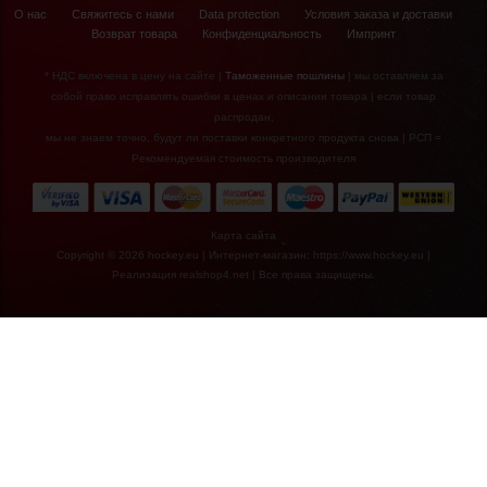
О нас
Свяжитесь с нами
Data protection
Условия заказа и доставки
Возврат товара
Конфиденциальность
Импринт
Bauer Medium
Screw- pack of 25
* НДС включена в цену на сайте |
Таможенные пошлины
| мы оставляем за
собой право исправлять ошибки в ценах и описании товара | если товар
распродан,
мы не знаем точно, будут ли поставки конкретного продукта снова | РСП =
Рекомендуемая стоимость производителя
Карта сайта
Copyright © 2026 hockey.eu | Интернет-магазин: https://www.hockey.eu |
Реализация
realshop4.net
| Все права защищены.
€4,90*
Аварийный набор
для шлема Bauer