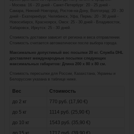
- Москва: 16 - 20 дней - Санкт-Петербург: 20 - 25 дней -
Fila Inline Skate
Самара, Нижний Новгород, Ростов-на-Дону, Волгоград: 20 - 30
Madame Houdini
дней - Екатеринбург, Челябинск, Уфа, Пермь: 20 - 30 дней -
Новосибирск, Красноярск, Омск: 25 - 30 дней - Владивосток,
Хабаровск, Иркутск: 25 - 30 дней.
Стоимость доставки зависит от региона и веса отправлении.
Стоимость считается автоматически после выбора города.
Максимально допустимый вес посылки 20 кг. Служба DHL
доставляет международные посылки следующих
максимальных габаритов: Длина 200 x 80 x 80 см.
Стоимость пересылки для России, Казахстана, Украины и
€159,90*
Белоруссии указана в таблице ниже.
€96,90*
Вес
Стоимость
до 2 кг
770 руб. (17,90 €)
Fila Inline Skate
Legacy Comp
до 5 кг
1114 руб. (25,90 €)
до 10 кг
1543 руб. (35,90 €)
до 15 кг
1717 руб. (39,90 €)