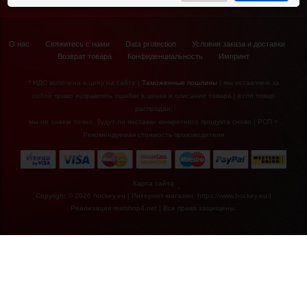
Куртки
€40,90*
Спортивные костюмы
О нас
Свяжитесь с нами
Data protection
Условия заказа и доставки
Возврат товара
Конфиденциальность
Импринт
Fila Inline Skate
Legacy QF
* НДС включена в цену на сайте |
Таможенные пошлины
| мы оставляем за
собой право исправлять ошибки в ценах и описании товара | если товар
распродан,
мы не знаем точно, будут ли поставки конкретного продукта снова | РСП =
Рекомендуемая стоимость производителя
Карта сайта
Copyright © 2026 hockey.eu | Интернет-магазин: https://www.hockey.eu |
Реализация
realshop4.net
| Все права защищены.
€159,90*
Fila INLINE SKATE
GHIBLI 90