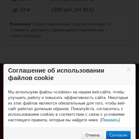
до 20 кг
1930 руб. (44,90 €)
Внимание!
Оплата таможенных пошлин не входит в
стоимость доставки и производится покупателем
самостоятельно.
€119,90*
€96,90*
Fila Inline Skate
Соглашение об использовании
Legacy Pro 100 -
Lady
файлов cookie
Хоккей с шайбой
Коньки
Роллер-хоккей
Клюшки
Мы используем файлы «cookies» на нашем веб-сайте, чтобы
Роликовые коньки
Трубы и крюки
Спортивная одежда
улучшить работу и повысить эффективность сайта. Некоторые
Клюшки
Защита игрока
из этих файлов являются обязательным для того, чтобы веб-
Футболки и поло
Колеса, подшипники и зап. части
Спорт и отдых
Вратарская экипировка
сайт работал должным образом. Пожалуйста, согласитесь с
Шорты
Защитная экипировка
Для тренера и судьи
Фигурные коньки
использованием cookies в соответствии с связи с условиями
Брюки
НХЛ Фан-зона
Экипировка вратаря
Сумки
Роликовые коньки и самокаты
настоящего правила, которые вы найдете ниже. (
Показать
)
Толстовки
Рюкзаки
НХЛ сувениры
Аксессуары
% Распродажа
Нижнее бельё
Аксессуары
НХЛ бейсболки
Бейсболки и шапки
НХЛ носки
Отмена
Согласен
Носки
€183,90*