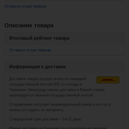
Оставьте отзыв первым
Описание товара
Похожие товары
Вместе с этим также покупают
Итоговый рейтинг товара
Носки Sher-Wood
Performance Low-
Fila Inline Skate
Cut Skate - 2 шт/
Houdini Evo
Оставьте отзыв первым
уп
Информация о доставке
Доставка товара осуществляется немецкой
государственной почтой DHL со склада в
Германии. Непосредственно доставка в Вашей стране
производится обычной государственной почтой.
Отправление получает индивидуальный номер и его путь
можно отследить по интернету.
€191,90*
Стандартный срок доставки – 14-21 день.
€136,90*
€6,90*
Время доставки из Германии до получателя в среднем: