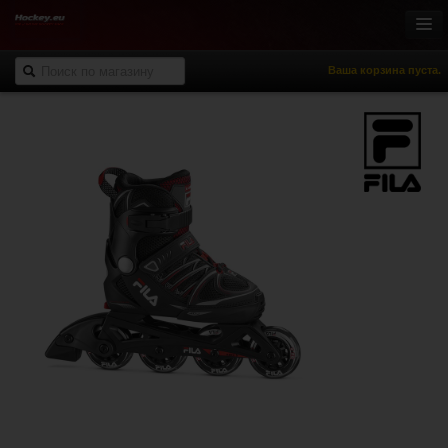
Ваша корзина пуста.
Онлайн-магазин
Хоккей с шайбой
Роллер-хоккей
Спортивная одежда
Спорт и отдых
НХЛ Фан-зона
% Распродажа