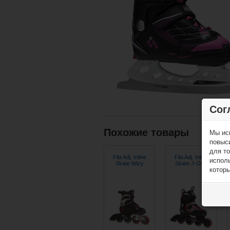
Сог
Похожие товары
Мы ис
повыс
для то
Fila Adj. Inline
Fila Adj. Inline
исполь
Skate Wizy
Skate J-One
которы