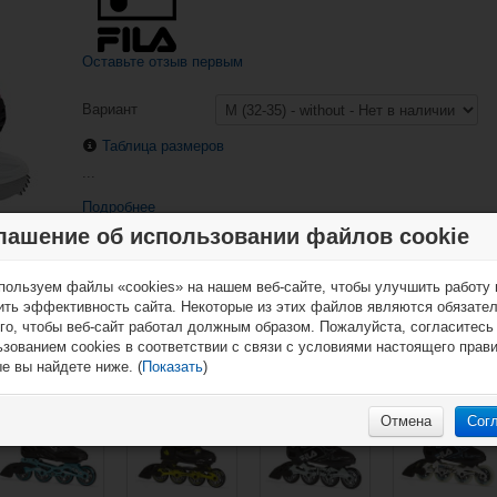
Оставьте отзыв первым
Вариант
Таблица размеров
...
Подробнее
лашение об использовании файлов cookie
пользуем файлы «cookies» на нашем веб-сайте, чтобы улучшить работу 
ить эффективность сайта. Некоторые из этих файлов являются обязате
го, чтобы веб-сайт работал должным образом. Пожалуйста, согласитесь
Fila Inline Skate
Fila Inline Skate
Fila Adj. Inline
Fila Inline Skate
зованием cookies в соответствии с связи с условиями настоящего прав
Legacy Pro 80 -
Legacy Pro 84 -
Skate Wizy Alu
Legacy Pro 84
Lady
Lady
е вы найдете ниже. (
Показать
)
Отмена
Сог