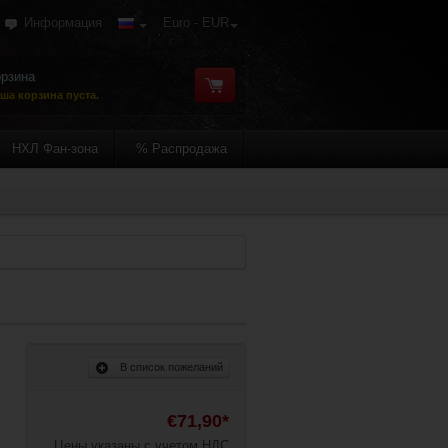
Информация
Euro - EUR
рзина
ша корзина пуста.
НХЛ Фан-зона
% Распродажа
В список пожеланий
€71,90*
Цены указаны с учетом НДС