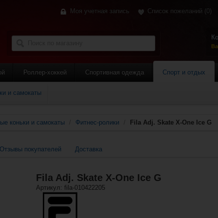
Моя учетная запись
Список пожеланий
(0)
Ко
Ва
ой
Роллер-хоккей
Спортивная одежда
Спорт и отдых
ки и самокаты
ые коньки и самокаты
/
Фитнес-ролики
/
Fila Adj. Skate X-One Ice G
Отзывы покупателей
Доставка
Fila Adj. Skate X-One Ice G
Артикул: fila-010422205