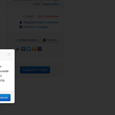
плюс
пересылка
Статус:
Нет в наличии
Уведомление о наличии
Вопрос о товаре
Сообщить другу
Печать
и
Сравнить товар
льным
 с
ила,
ласен