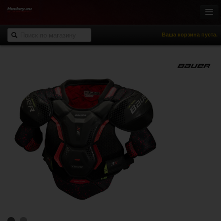
Ваша корзина пуста.
Онлайн-магазин
Хоккей с шайбой
Роллер-хоккей
Спортивная одежда
Спорт и отдых
НХЛ Фан-зона
% Распродажа