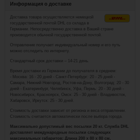
Информация о доставке
Доставка товара осуществляется немецкой
государственной почтой DHL со склада в
Германии. Непосредственно доставка в Вашей стране
производится обычной государственной почтой.
Отправление получает индивидуальный номер и его путь
можно отследить по интернету.
Стандартный срок доставки – 14-21 день.
€24,90*
€0,90*
Время доставки из Германии до получателя в среднем:
- Москва: 16 - 20 дней - Санкт-Петербург: 20 - 25 дней -
Самара, Нижний Новгород, Ростов-на-Дону, Волгоград: 20 - 30
Нагрудник Warrior
Bauer Hockey
дней - Екатеринбург, Челябинск, Уфа, Пермь: 20 - 30 дней -
Helmet Chin Strap
Dynasty AX2 Sr
w/Quick Release
Новосибирск, Красноярск, Омск: 25 - 30 дней - Владивосток,
(взрослый)
Хабаровск, Иркутск: 25 - 30 дней.
Стоимость доставки зависит от региона и веса отправлении.
Стоимость считается автоматически после выбора города.
Максимально допустимый вес посылки 20 кг. Служба DHL
доставляет международные посылки следующих
максимальных габаритов: Длина 200 x 80 x 80 см.