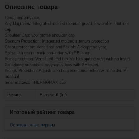
Описание товара
Похожие товары
Вместе с этим также покупают
Level: performance
Key Upgrades: Integrated molded sternum guard, low profile shoulder
Запчасти для
Нагрудник Warrior
шлема Bauer
cap
Alpha QX Jr
Square Round
(подростковый)
Shoulder Cap: Low profile shoulder cap
Post (HH 5100) -
Sternum Protection: Integrated molded sternum protection
Chest protection: Ventilated and flexible Flexaprene vest
Spine: Integrated back protection with PE insert
Back protection: Ventilated and flexible Flexaprene vest with rib insert
Collarbone protection: segmental bow with PE insert
Biceps Protection: Adjustable one-piece construction with molded PE
material
Inner material: THERMOMAX sub
Размер
Взрослый (Int)
€6,90*
€107,90*
€1,90*
Итоговый рейтинг товара
Запчасти для
Оставьте отзыв первым
Нагрудник Warrior
шлема Bauer
Dynasty AX4 Yth
Square Post (HH
(детский)
4500)