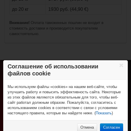
до 20 кг
1930 руб. (44,90 €)
€27,90*
Внимание!
Оплата таможенных пошлин не входит в
стоимость доставки и производится покупателем
€14,90*
самостоятельно.
Спортивные
брюки Warrior
Dynasty Track Sr
(взрослый)
Соглашение об использовании
файлов cookie
Хоккей с шайбой
Коньки
Роллер-хоккей
Клюшки
Мы используем файлы «cookies» на нашем веб-сайте, чтобы
Роликовые коньки
Трубы и крюки
Спортивная одежда
улучшить работу и повысить эффективность сайта. Некоторые
Клюшки
Защита игрока
из этих файлов являются обязательным для того, чтобы веб-
Футболки и поло
Колеса, подшипники и зап. части
Спорт и отдых
Вратарская экипировка
сайт работал должным образом. Пожалуйста, согласитесь с
Шорты
Защитная экипировка
Для тренера и судьи
Фигурные коньки
использованием cookies в соответствии с связи с условиями
Брюки
НХЛ Фан-зона
Экипировка вратаря
Сумки
Роликовые коньки и самокаты
настоящего правила, которые вы найдете ниже. (
Показать
)
Толстовки
Рюкзаки
НХЛ сувениры
Аксессуары
% Распродажа
Нижнее бельё
Аксессуары
НХЛ бейсболки
€33,90*
Бейсболки и шапки
НХЛ носки
Отмена
Согласен
Носки