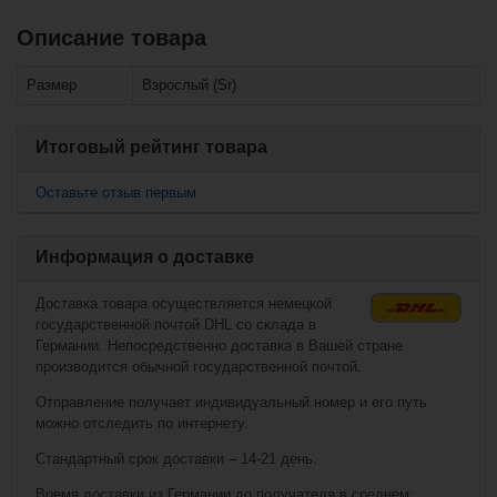
Описание товара
Похожие товары
Размер
Взрослый (Sr)
Bauer
Heavyweight Pant
Supreme - gry -
Senior
Итоговый рейтинг товара
Оставьте отзыв первым
Информация о доставке
Доставка товара осуществляется немецкой
государственной почтой DHL со склада в
Германии. Непосредственно доставка в Вашей стране
производится обычной государственной почтой.
€55,90*
Отправление получает индивидуальный номер и его путь
можно отследить по интернету.
Стандартный срок доставки – 14-21 день.
Bauer Lightweight
Hose Supreme -
nav - Youth
Время доставки из Германии до получателя в среднем: