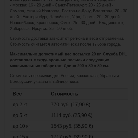
- Москва: 16 - 20 дней - Санкт-Петербург: 20 - 25 дней -
Самара, Нижний Новгород, Ростов-на-Дону, Волгоград: 20 - 30
дней - Екатеринбург, Челябинск, Уфа, Пермь: 20 - 30 дней -
Новосибирск, Красноярск, Омск: 25 - 30 дней - Владивосток,
Хабаровск, Иркутск: 25 - 30 дней.
Стоимость доставки зависит от региона и веса отправлении.
Стоимость считается автоматически после выбора города.
Максимально допустимый вес посылки 20 кг. Служба DHL
доставляет международные посылки следующих
максимальных габаритов: Длина 200 x 80 x 80 см.
€47,90*
Стоимость пересылки для России, Казахстана, Украины и
Белоруссии указана в таблице ниже.
Bauer Athletic
Short Core - nav -
Вес
Стоимость
Senior
до 2 кг
770 руб. (17,90 €)
до 5 кг
1114 руб. (25,90 €)
до 10 кг
1543 руб. (35,90 €)
до 15 кг
1717 руб. (39,90 €)