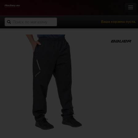
Ваша корзина пуста.
Онлайн-магазин
Хоккей с шайбой
Роллер-хоккей
Спортивная одежда
Спорт и отдых
НХЛ Фан-зона
% Распродажа