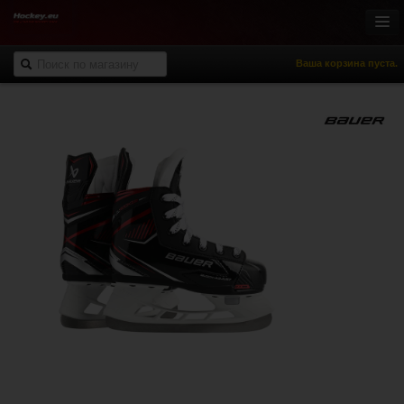
Ваша корзина пуста.
Онлайн-магазин
Хоккей с шайбой
Роллер-хоккей
Спортивная одежда
Спорт и отдых
НХЛ Фан-зона
% Распродажа