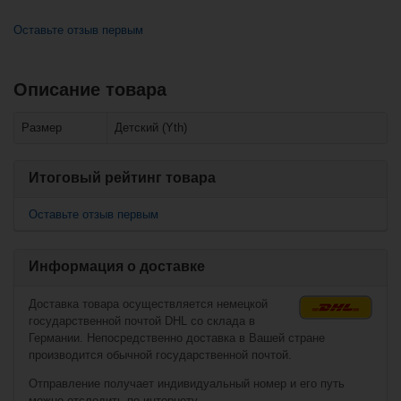
Оставьте отзыв первым
Описание товара
Похожие товары
Размер
Детский (Yth)
Bauer Vapor X Ice
Hockey Skates
Senior
Итоговый рейтинг товара
Оставьте отзыв первым
Информация о доставке
Доставка товара осуществляется немецкой
государственной почтой DHL со склада в
Германии. Непосредственно доставка в Вашей стране
€199,90*
производится обычной государственной почтой.
€136,90*
Отправление получает индивидуальный номер и его путь
можно отследить по интернету.