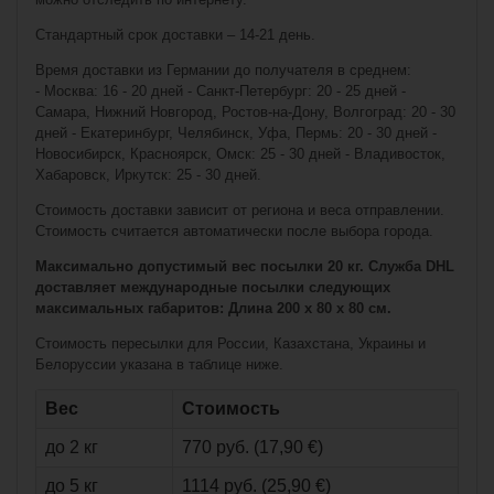
Стандартный срок доставки – 14-21 день.
Bauer Vapor X3
Ice Hockey
Skates Senior
Время доставки из Германии до получателя в среднем:
- Москва: 16 - 20 дней - Санкт-Петербург: 20 - 25 дней -
Самара, Нижний Новгород, Ростов-на-Дону, Волгоград: 20 - 30
дней - Екатеринбург, Челябинск, Уфа, Пермь: 20 - 30 дней -
Новосибирск, Красноярск, Омск: 25 - 30 дней - Владивосток,
Хабаровск, Иркутск: 25 - 30 дней.
Стоимость доставки зависит от региона и веса отправлении.
Стоимость считается автоматически после выбора города.
Максимально допустимый вес посылки 20 кг. Служба DHL
доставляет международные посылки следующих
максимальных габаритов: Длина 200 x 80 x 80 см.
€343,90*
Стоимость пересылки для России, Казахстана, Украины и
Белоруссии указана в таблице ниже.
Коньки Bauer X-
Вес
Стоимость
LS Yth (детский)
до 2 кг
770 руб. (17,90 €)
до 5 кг
1114 руб. (25,90 €)