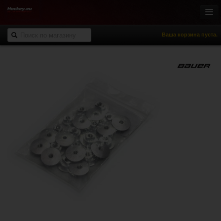
Ваша корзина пуста.
Онлайн-магазин
Хоккей с шайбой
Роллер-хоккей
Спортивная одежда
Спорт и отдых
НХЛ Фан-зона
% Распродажа