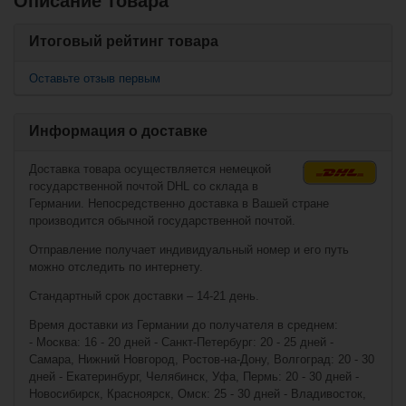
Описание товара
Похожие товары
Вместе с этим также покупают
Итоговый рейтинг товара
Ремешок для
Bauer Dome
шлема Warrior
Screws - 24er
Оставьте отзыв первым
Krown Chin Strap
Pack
Информация о доставке
Доставка товара осуществляется немецкой
государственной почтой DHL со склада в
Германии. Непосредственно доставка в Вашей стране
производится обычной государственной почтой.
Отправление получает индивидуальный номер и его путь
можно отследить по интернету.
Стандартный срок доставки – 14-21 день.
€2,90*
€15,90*
Время доставки из Германии до получателя в среднем:
- Москва: 16 - 20 дней - Санкт-Петербург: 20 - 25 дней -
Bauer Re-Akt J-
Самара, Нижний Новгород, Ростов-на-Дону, Волгоград: 20 - 30
Clips
дней - Екатеринбург, Челябинск, Уфа, Пермь: 20 - 30 дней -
Новосибирск, Красноярск, Омск: 25 - 30 дней - Владивосток,