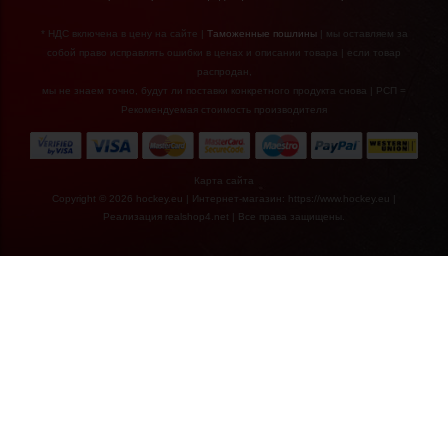
Bauer Medium
Post - pack of 25
* НДС включена в цену на сайте |
Таможенные пошлины
| мы оставляем за
собой право исправлять ошибки в ценах и описании товара | если товар
распродан,
мы не знаем точно, будут ли поставки конкретного продукта снова | РСП =
Рекомендуемая стоимость производителя
Карта сайта
Copyright © 2026 hockey.eu | Интернет-магазин: https://www.hockey.eu |
Реализация
realshop4.net
| Все права защищены.
€7,90*
Запчасти для
шлема Bauer
Square Post (HH
4500)