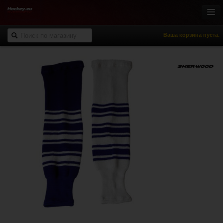
Ваша корзина пуста.
Онлайн-магазин
Хоккей с шайбой
Роллер-хоккей
Спортивная одежда
Спорт и отдых
НХЛ Фан-зона
% Распродажа