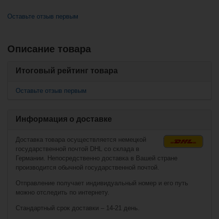
Оставьте отзыв первым
Описание товара
Похожие товары
Вместе с этим также покупают
Итоговый рейтинг товара
Пластиковая
Гетры хоккейные
вратарская мини-
NHL New York
клюшка НХЛ
Оставьте отзыв первым
Rangers
Sher-Wood
Информация о доставке
Доставка товара осуществляется немецкой
государственной почтой DHL со склада в
Германии. Непосредственно доставка в Вашей стране
производится обычной государственной почтой.
Отправление получает индивидуальный номер и его путь
можно отследить по интернету.
Стандартный срок доставки – 14-21 день.
€14,90*
€12,90*