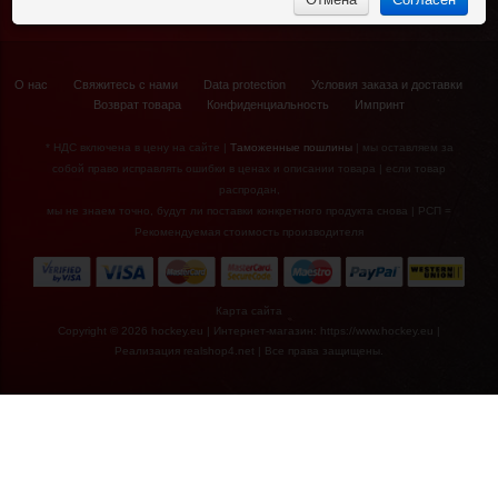
Носки
Куртки
€14,90*
Спортивные костюмы
О нас
Свяжитесь с нами
Data protection
Условия заказа и доставки
Возврат товара
Конфиденциальность
Импринт
Носки хоккейные
NHL Boston
Bruins
* НДС включена в цену на сайте |
Таможенные пошлины
| мы оставляем за
собой право исправлять ошибки в ценах и описании товара | если товар
распродан,
мы не знаем точно, будут ли поставки конкретного продукта снова | РСП =
Рекомендуемая стоимость производителя
Карта сайта
Copyright © 2026 hockey.eu | Интернет-магазин: https://www.hockey.eu |
Реализация
realshop4.net
| Все права защищены.
€13,90*
Гетры хоккейные
NHL Detroit
Redwings