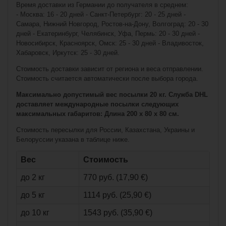
Время доставки из Германии до получателя в среднем:
- Москва: 16 - 20 дней - Санкт-Петербург: 20 - 25 дней -
Сумка Sher-Wood
Гетры хоккейные
Самара, Нижний Новгород, Ростов-на-Дону, Волгоград: 20 - 30
Tote Bag - 60 x 34
NHL Chicago
Blackhawks
x 30 cm
дней - Екатеринбург, Челябинск, Уфа, Пермь: 20 - 30 дней -
Новосибирск, Красноярск, Омск: 25 - 30 дней - Владивосток,
Хабаровск, Иркутск: 25 - 30 дней.
Стоимость доставки зависит от региона и веса отправлении.
Стоимость считается автоматически после выбора города.
Максимально допустимый вес посылки 20 кг. Служба DHL
доставляет международные посылки следующих
максимальных габаритов: Длина 200 x 80 x 80 см.
Стоимость пересылки для России, Казахстана, Украины и
Белоруссии указана в таблице ниже.
€14,90*
€31,90*
Вес
Стоимость
Клюшка Warrior
до 2 кг
770 руб. (17,90 €)
Гетры хоккейные
Covert QR3 Grip
NHL Montreal
Composite Sr
до 5 кг
1114 руб. (25,90 €)
(взрослый)
до 10 кг
1543 руб. (35,90 €)