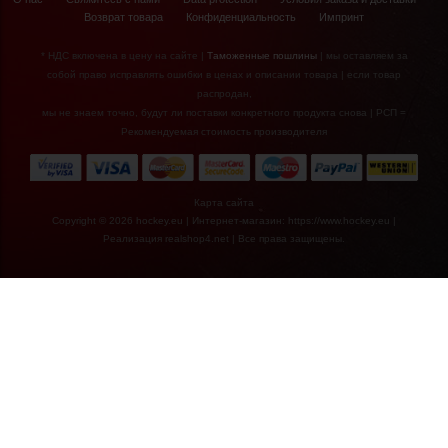
Возврат товара
Конфиденциальность
Импринт
* НДС включена в цену на сайте |
Таможенные пошлины
| мы оставляем за
собой право исправлять ошибки в ценах и описании товара | если товар
распродан,
мы не знаем точно, будут ли поставки конкретного продукта снова | РСП =
Рекомендуемая стоимость производителя
€39,90*
Карта сайта
€28,90*
Copyright © 2026 hockey.eu | Интернет-магазин: https://www.hockey.eu |
Реализация
realshop4.net
| Все права защищены.
Имитатор
вратаря Base
Accushot Shooter
с эластичным
ремешком - 137 x
112 x 66 см