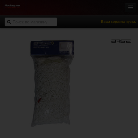
Ваша корзина пуста.
Онлайн-магазин
Хоккей с шайбой
Роллер-хоккей
Спортивная одежда
Спорт и отдых
НХЛ Фан-зона
% Распродажа