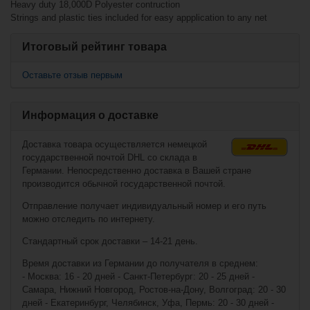
Heavy duty 18,000D Polyester contruction
Имитатор
вратаря Base
Strings and plastic ties included for easy appplication to any net
Shooter - 137 x
112 x 66 см
Итоговый рейтинг товара
Оставьте отзыв первым
Информация о доставке
Доставка товара осуществляется немецкой
государственной почтой DHL со склада в
Германии. Непосредственно доставка в Вашей стране
производится обычной государственной почтой.
€31,90*
Отправление получает индивидуальный номер и его путь
можно отследить по интернету.
Имитатор
вратаря Base
Стандартный срок доставки – 14-21 день.
Accushot Shooter
с эластичным
ремешком - 183 x
Время доставки из Германии до получателя в среднем:
122 x 75 см
- Москва: 16 - 20 дней - Санкт-Петербург: 20 - 25 дней -
Самара, Нижний Новгород, Ростов-на-Дону, Волгоград: 20 - 30
дней - Екатеринбург, Челябинск, Уфа, Пермь: 20 - 30 дней -