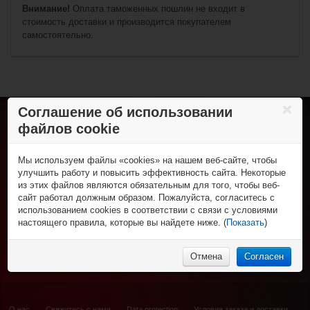
Внимание!
Оплата таможенных пошлин не входит в
€55,90*
стоимость доставки и производится покупателем
самостоятельно.
Ворота для стрит-
хоккея Base 72"
(183 x 122 x 75
cm)
Соглашение об использовании
файлов cookie
Хоккей с шайбой
Коньки
Роллер-хоккей
Клюшки
Мы используем файлы «cookies» на нашем веб-сайте, чтобы
Роликовые коньки
Трубы и крюки
Спортивная одежда
улучшить работу и повысить эффективность сайта. Некоторые
Клюшки
Защита игрока
из этих файлов являются обязательным для того, чтобы веб-
Футболки и поло
Колеса, подшипники и зап. части
Спорт и отдых
Вратарская экипировка
сайт работал должным образом. Пожалуйста, согласитесь с
Шорты
Защитная экипировка
Для тренера и судьи
Фигурные коньки
использованием cookies в соответствии с связи с условиями
Брюки
НХЛ Фан-зона
Экипировка вратаря
Сумки
Роликовые коньки и самокаты
настоящего правила, которые вы найдете ниже. (
Показать
)
Толстовки
Рюкзаки
НХЛ сувениры
Аксессуары
% Распродажа
€149,90*
Нижнее бельё
Аксессуары
НХЛ бейсболки
Бейсболки и шапки
НХЛ носки
Отмена
Согласен
Носки
Куртки
Ворота Base Skill
Goal 14" (36 x20
Спортивные костюмы
x36cm)
О нас
Свяжитесь с нами
Data protection
Условия заказа и доставки